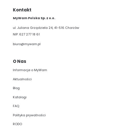
Kontakt
MyWam Polska Sp. z o.o.
ul. Juliana Grządziela 24, 41-516 Chorzów
NIP: 627 277 18 61
biuro@mywam.pl
O Nas
Informacje o MyWam
Aktualności
Blog
Katalogi
FAQ
Polityka prywatności
RODO