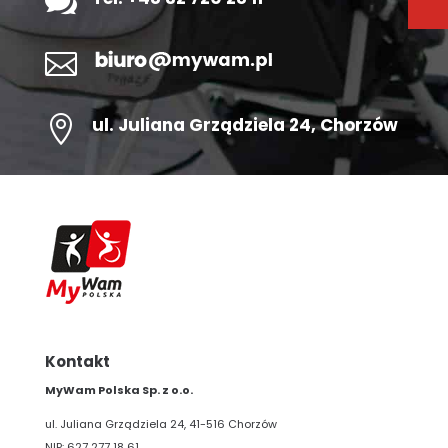



ul.
Juliana Grządziela 24
, Chorzów
Kontakt
MyWam Polska Sp. z o.o.
ul. Juliana Grządziela 24, 41-516 Chorzów
NIP: 627 277 18 61