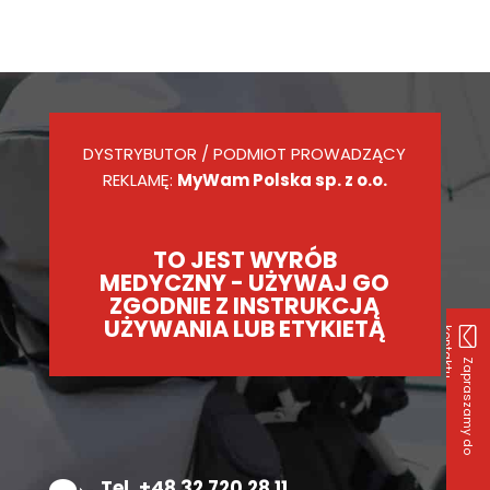
DYSTRYBUTOR / PODMIOT PROWADZĄCY
REKLAMĘ:
MyWam Polska sp. z o.o.
TO JEST WYRÓB
MEDYCZNY - UŻYWAJ GO
ZGODNIE Z INSTRUKCJĄ
UŻYWANIA LUB ETYKIETĄ
k
u
Z
a
p
r
a
s
z
a
m
y
d
o
o
n
t
a
k
t
Tel. +48 32 720 28 11