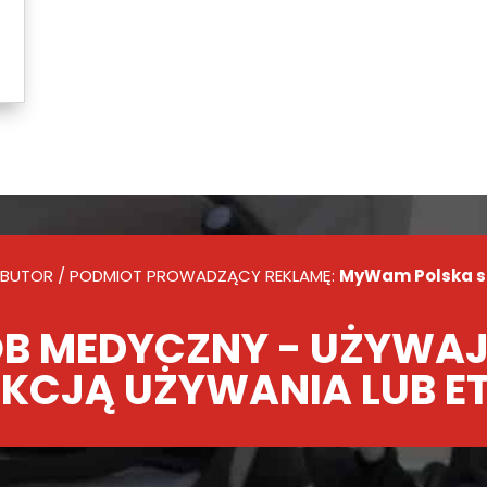
BUTOR / PODMIOT PROWADZĄCY REKLAMĘ:
MyWam Polska sp.
B MEDYCZNY - UŻYWAJ
KCJĄ UŻYWANIA LUB E