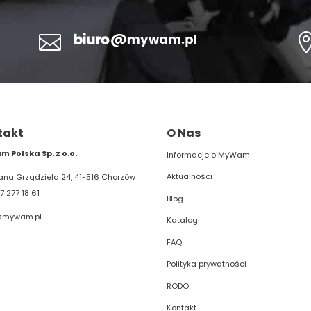

takt
O Nas
 Polska Sp. z o.o.
Informacje o MyWam
Aktualności
liana Grządziela 24, 41-516 Chorzów
7 277 18 61
Blog
@mywam.pl
Katalogi
FAQ
Polityka prywatności
RODO
Kontakt