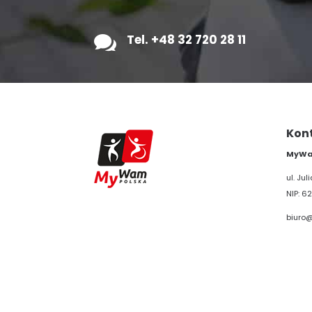

Tel. +48 32 720 28 11
Kon
MyWam
ul. Ju
NIP: 62
biuro