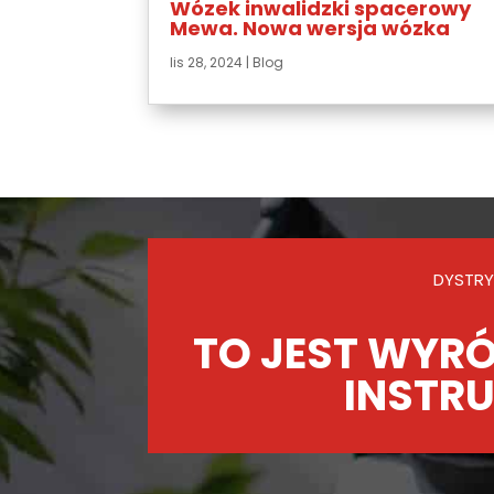
Wózek inwalidzki spacerowy
Mewa. Nowa wersja wózka
lis 28, 2024
|
Blog
DYSTRY
TO JEST WYRÓ
INSTRU