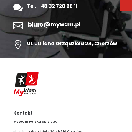

Tel. +48 32 720 28 11


ul.
Juliana Grządziela 24
, Chorzów
Kontakt
MyWam Polska Sp. z o.o.
ul. Juliana Grządziela 24, 41-516 Chorzów