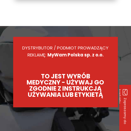
DYSTRYBUTOR / PODMIOT PROWADZĄCY
REKLAMĘ:
MyWam Polska sp. z o.o.
TO JEST WYRÓB
MEDYCZNY - UŻYWAJ GO
ZGODNIE Z INSTRUKCJĄ
k
u
UŻYWANIA LUB ETYKIETĄ
Z
a
p
r
a
s
z
a
m
y
d
o
o
n
t
a
k
t