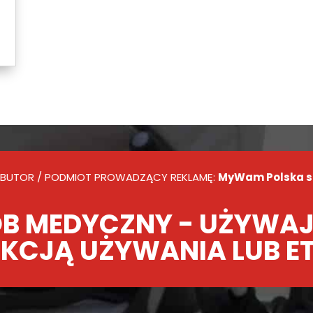
BUTOR / PODMIOT PROWADZĄCY REKLAMĘ:
MyWam Polska sp.
B MEDYCZNY - UŻYWAJ
KCJĄ UŻYWANIA LUB E