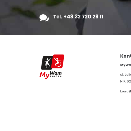

Tel. +48 32 720 28 11
Kon
MyWam
ul. Ju
NIP: 62
biuro