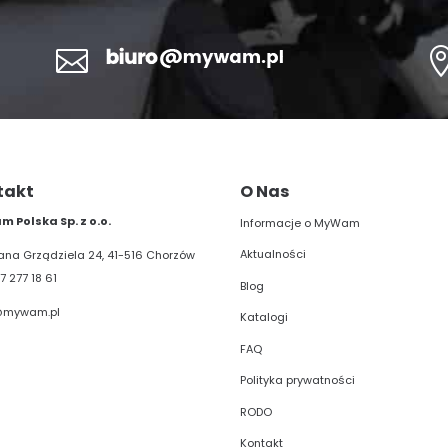

takt
O Nas
 Polska Sp. z o.o.
Informacje o MyWam
Aktualności
liana Grządziela 24, 41-516 Chorzów
7 277 18 61
Blog
@mywam.pl
Katalogi
FAQ
Polityka prywatności
RODO
Kontakt