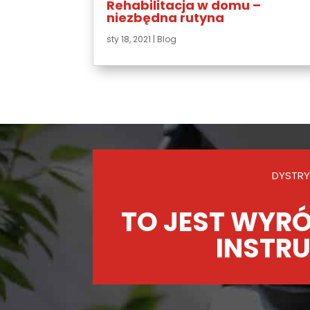
Rehabilitacja w domu –
niezbędna rutyna
sty 18, 2021
|
Blog
DYSTRY
TO JEST WYRÓ
INSTRU