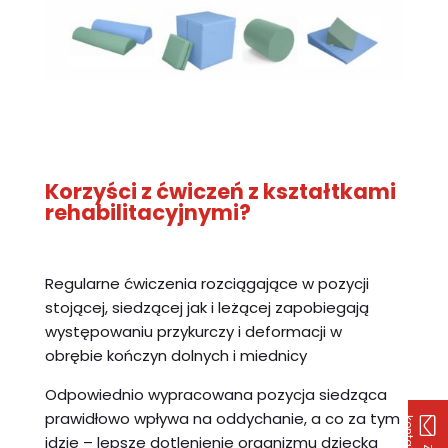
Korzyści z ćwiczeń z kształtkami
rehabilitacyjnymi?
Regularne ćwiczenia rozciągające w pozycji
stojącej, siedzącej jak i leżącej zapobiegają
występowaniu przykurczy i deformacji w
obrębie kończyn dolnych i miednicy
Odpowiednio wypracowana pozycja siedząca
prawidłowo wpływa na oddychanie, a co za tym
k
u
idzie – lepsze dotlenienie organizmu dziecka