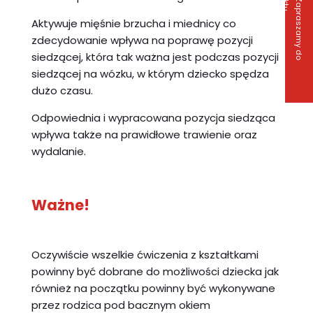
Z
a
p
r
a
s
z
a
m
y
d
o
o
n
t
a
k
t
Aktywuje mięśnie brzucha i miednicy co
zdecydowanie wpływa na poprawę pozycji
siedzącej, która tak ważna jest podczas pozycji
siedzącej na wózku, w którym dziecko spędza
dużo czasu.
Odpowiednia i wypracowana pozycja siedząca
wpływa także na prawidłowe trawienie oraz
wydalanie.
Ważne!
Oczywiście wszelkie ćwiczenia z kształtkami
powinny być dobrane do możliwości dziecka jak
również na początku powinny być wykonywane
przez rodzica pod bacznym okiem