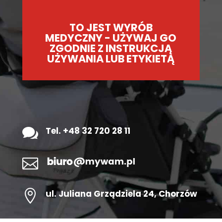
TO JEST WYRÓB
MEDYCZNY - UŻYWAJ GO
ZGODNIE Z INSTRUKCJĄ
UŻYWANIA LUB ETYKIETĄ

Tel. +48 32 720 28 11


ul.
Juliana Grządziela 24
, Chorzów