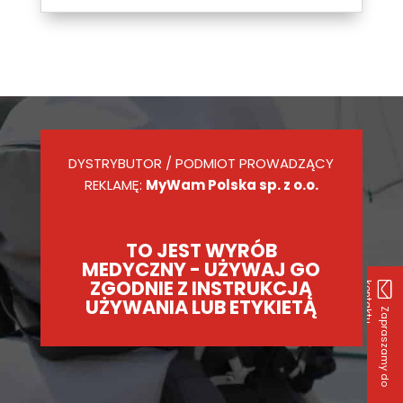
DYSTRYBUTOR / PODMIOT PROWADZĄCY
REKLAMĘ:
MyWam Polska sp. z o.o.
TO JEST WYRÓB
MEDYCZNY - UŻYWAJ GO
ZGODNIE Z INSTRUKCJĄ
k
u
UŻYWANIA LUB ETYKIETĄ
Z
a
p
r
a
s
z
a
m
y
d
o
o
n
t
a
k
t