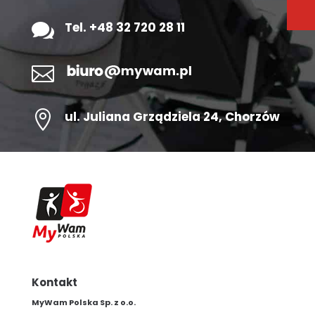

Tel. +48 32 720 28 11


ul.
Juliana Grządziela 24
, Chorzów
Kontakt
MyWam Polska Sp. z o.o.