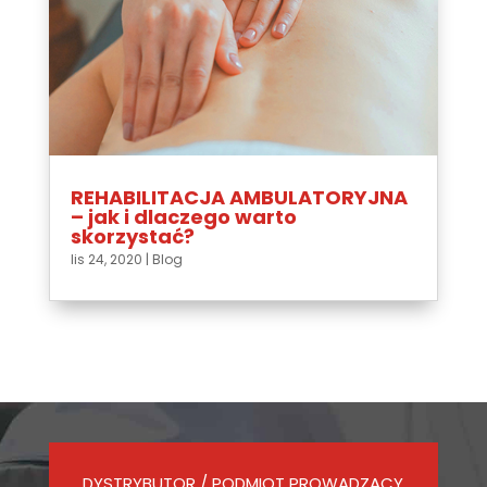
REHABILITACJA AMBULATORYJNA
– jak i dlaczego warto
skorzystać?
lis 24, 2020
|
Blog
DYSTRYBUTOR / PODMIOT PROWADZĄCY