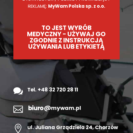
REKLAMĘ:
MyWam Polska sp. z o.o.
TO JEST WYRÓB
MEDYCZNY - UŻYWAJ GO
ZGODNIE Z INSTRUKCJĄ
UŻYWANIA LUB ETYKIETĄ

Tel. +48 32 720 28 11


ul.
Juliana Grządziela 24
, Chorzów