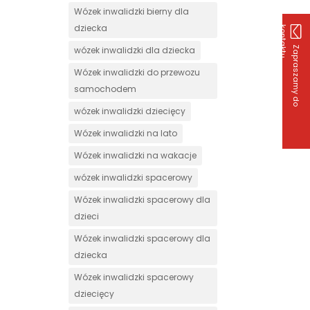
Wózek inwalidzki bierny dla
dziecka
k
u
Z
a
p
r
a
s
z
a
m
y
d
o
o
n
t
a
k
t
wózek inwalidzki dla dziecka
Wózek inwalidzki do przewozu
samochodem
wózek inwalidzki dziecięcy
Wózek inwalidzki na lato
Wózek inwalidzki na wakacje
wózek inwalidzki spacerowy
Wózek inwalidzki spacerowy dla
dzieci
Wózek inwalidzki spacerowy dla
dziecka
Wózek inwalidzki spacerowy
dziecięcy