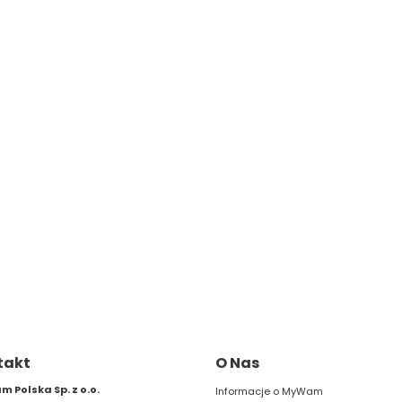
takt
O Nas
 Polska Sp. z o.o.
Informacje o MyWam