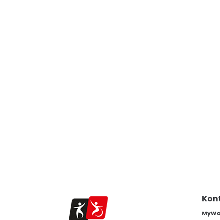
Kon
MyWam