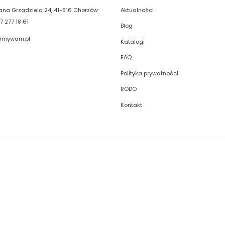
Aktualności
liana Grządziela 24, 41-516 Chorzów
7 277 18 61
Blog
@mywam.pl
Katalogi
FAQ
Polityka prywatności
RODO
Kontakt