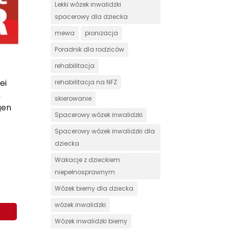
Lekki wózek inwalidzki
spacerowy dla dziecka
mewa
pionizacja
Poradnik dla rodziców
rehabilitacja
ei
rehabilitacja na NFZ
n
skierowanie
gen
Spacerowy wózek inwalidzki
Spacerowy wózek inwalidzki dla
dziecka
Wakacje z dzieckiem
niepełnosprawnym
Wózek bierny dla dziecka
wózek inwalidzki
Wózek inwalidzki bierny