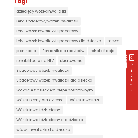
Tagi
dziecięcy wózek inwalidzki
Lekki spacerowy wózek inwalidzki
Lekki wózek inwalidzki spacerowy
Lekki wózek inwalidzki spacerowy dla dziecka
mewa
pionizacja
Poradnik dla rodziców
rehabilitacja
k
u
rehabilitacja na NFZ
skierowanie
Z
a
p
r
a
s
z
a
m
y
d
o
o
n
t
a
k
t
Spacerowy wózek inwalidzki
Spacerowy wózek inwalidzki dla dziecka
Wakacje z dzieckiem niepełnosprawnym
Wózek bierny dla dziecka
wózek inwalidzki
Wózek inwalidzki bierny
Wózek inwalidzki bierny dla dziecka
wózek inwalidzki dla dziecka