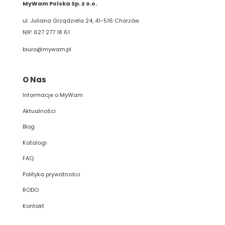
MyWam Polska Sp. z o.o.
ul. Juliana Grządziela 24, 41-516 Chorzów
NIP: 627 277 18 61
biuro@mywam.pl
O Nas
Informacje o MyWam
Aktualności
Blog
Katalogi
FAQ
Polityka prywatności
RODO
Kontakt