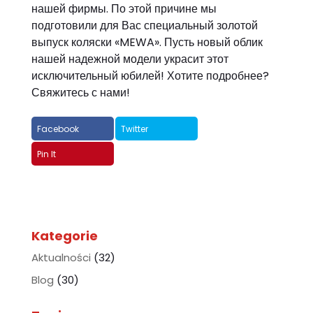
нашей фирмы.
По этой причине мы
подготовили для Вас специальный золотой
выпуск коляски «MEWA».
Пусть новый облик
нашей надежной модели украсит этот
исключительный юбилей!
Хотите подробнее?
Свяжитесь с нами!
Facebook
Twitter
Pin It
Kategorie
Aktualności
(32)
Blog
(30)