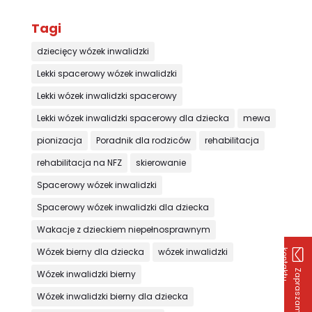
Tagi
dziecięcy wózek inwalidzki
Lekki spacerowy wózek inwalidzki
Lekki wózek inwalidzki spacerowy
Lekki wózek inwalidzki spacerowy dla dziecka
mewa
pionizacja
Poradnik dla rodziców
rehabilitacja
rehabilitacja na NFZ
skierowanie
Spacerowy wózek inwalidzki
Spacerowy wózek inwalidzki dla dziecka
Wakacje z dzieckiem niepełnosprawnym
Wózek bierny dla dziecka
wózek inwalidzki
k
u
Z
a
p
r
a
s
z
a
m
y
d
o
o
n
t
a
k
t
Wózek inwalidzki bierny
Wózek inwalidzki bierny dla dziecka