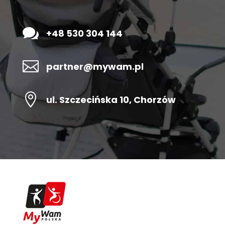

+48 530 304 144

partner@mywam.pl

ul. Szczecińska 10, Chorzów