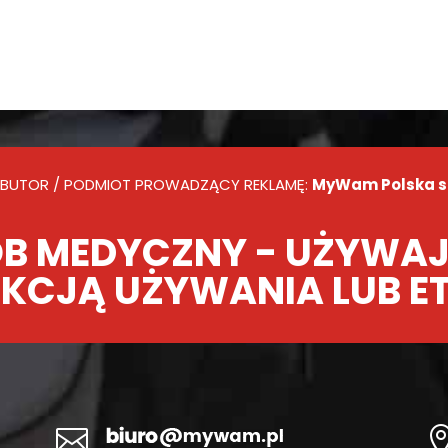
BUTOR / PODMIOT PROWADZĄCY REKLAMĘ:
MyWam Polska sp.
B MEDYCZNY - UŻYWAJ
KCJĄ UŻYWANIA LUB E
