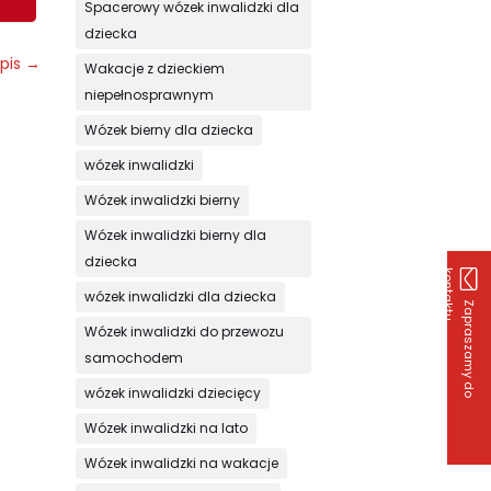
Spacerowy wózek inwalidzki dla
dziecka
pis
→
Wakacje z dzieckiem
niepełnosprawnym
Wózek bierny dla dziecka
wózek inwalidzki
Wózek inwalidzki bierny
Wózek inwalidzki bierny dla
dziecka
k
u
wózek inwalidzki dla dziecka
Z
a
p
r
a
s
z
a
m
y
d
o
o
n
t
a
k
t
Wózek inwalidzki do przewozu
samochodem
wózek inwalidzki dziecięcy
Wózek inwalidzki na lato
Wózek inwalidzki na wakacje