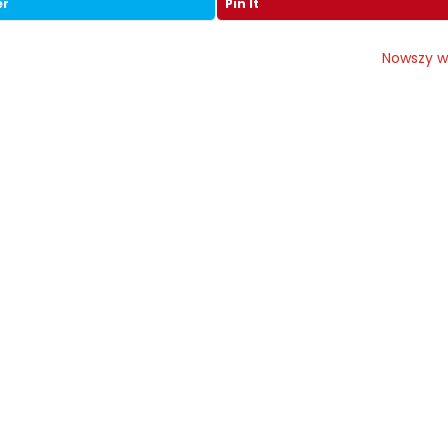
er
Pin It
Nowszy w