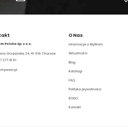
takt
O Nas
 Polska Sp. z o.o.
Informacje o MyWam
Aktualności
liana Grządziela 24, 41-516 Chorzów
7 277 18 61
Blog
@mywam.pl
Katalogi
FAQ
Polityka prywatności
RODO
Kontakt