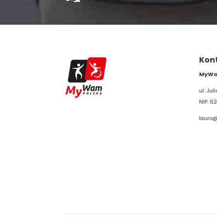
Kon
MyWam
ul. Ju
NIP: 62
biuro