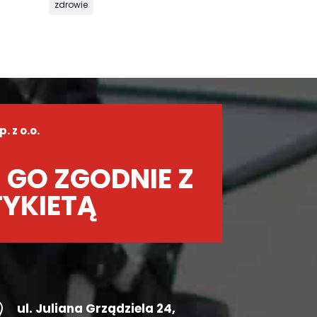
zdrowie
 z o.o.
 GO ZGODNIE Z
TYKIETĄ

ul.
Juliana Grządziela 24
,