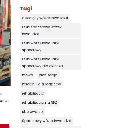
Tagi
dziecięcy wózek inwalidzki
Lekki spacerowy wózek
inwalidzki
Lekki wózek inwalidzki
spacerowy
Lekki wózek inwalidzki
spacerowy dla dziecka
mewa
pionizacja
Poradnik dla rodziców
ji
rehabilitacja
e’a.
rehabilitacja na NFZ
skierowanie
Spacerowy wózek inwalidzki