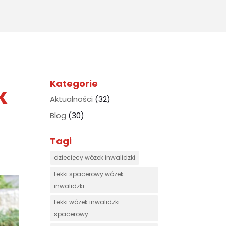
for:
Kategorie
к
Aktualności
(32)
Blog
(30)
Tagi
dziecięcy wózek inwalidzki
Lekki spacerowy wózek
inwalidzki
Lekki wózek inwalidzki
spacerowy