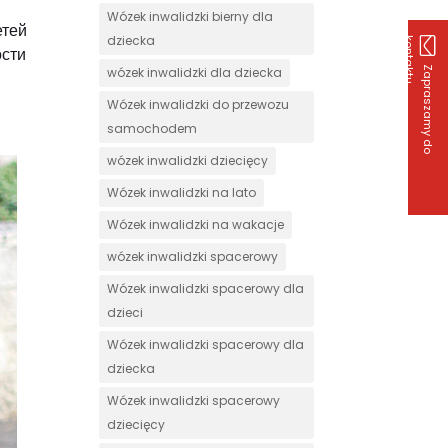
Wózek inwalidzki bierny dla
етей
dziecka
k
u
ости
Z
a
p
r
a
s
z
a
m
y
d
o
o
n
t
a
k
t
wózek inwalidzki dla dziecka
Wózek inwalidzki do przewozu
samochodem
wózek inwalidzki dziecięcy
Wózek inwalidzki na lato
Wózek inwalidzki na wakacje
wózek inwalidzki spacerowy
Wózek inwalidzki spacerowy dla
dzieci
Wózek inwalidzki spacerowy dla
dziecka
Wózek inwalidzki spacerowy
dziecięcy