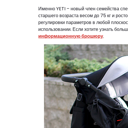
Именно YETI – новый член семейства сп
старшего возраста весом до 75 кг и рост
регулировки параметров в любой плоско
использовании. Если хотите узнать больш
информационную брошюру
.