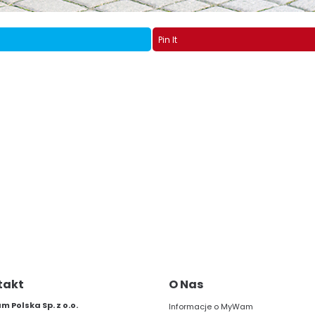
Pin It
takt
O Nas
 Polska Sp. z o.o.
Informacje o MyWam