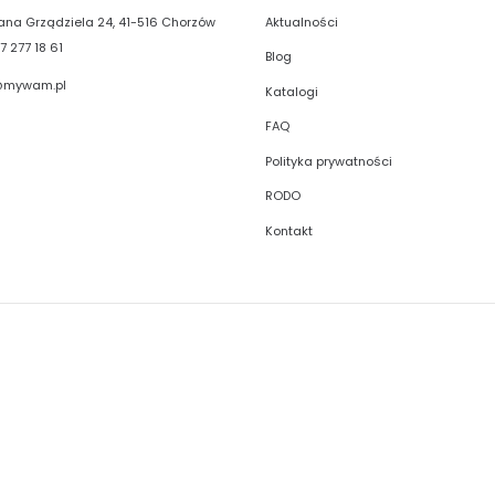
Aktualności
liana Grządziela 24, 41-516 Chorzów
7 277 18 61
Blog
@mywam.pl
Katalogi
FAQ
Polityka prywatności
RODO
Kontakt