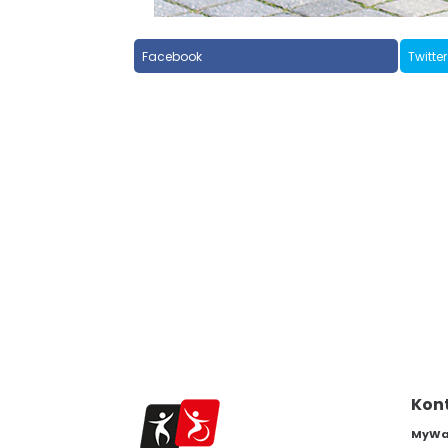
Facebook
Twitter
Kon
MyWam