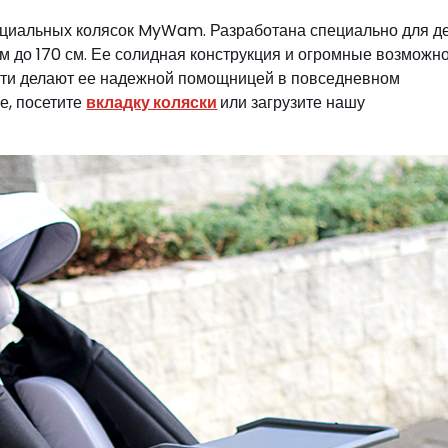
ециальных колясок MyWam. Разработана специально для д
ом до 170 см. Ее солидная конструкция и огромные возможн
сти делают ее надежной помощницей в повседневном
е, посетите
вкладку коляски
или загрузите нашу