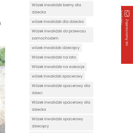
Wózek inwalidzki bierny dla
o
dziecka
k
u
Z
a
p
r
a
s
z
a
m
y
d
o
o
n
t
a
k
t
wózek inwalidzki dla dziecka
a
Wózek inwalidzki do przewozu
samochodem
wózek inwalidzki dziecięcy
Wózek inwalidzki na lato
Wózek inwalidzki na wakacje
wózek inwalidzki spacerowy
Wózek inwalidzki spacerowy dla
dzieci
Wózek inwalidzki spacerowy dla
dziecka
Wózek inwalidzki spacerowy
dziecięcy