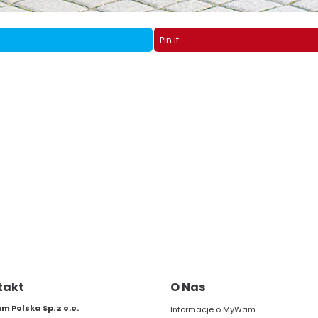
Pin It
takt
O Nas
 Polska Sp. z o.o.
Informacje o MyWam