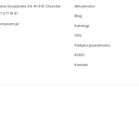
Aktualności
liana Grządziela 24, 41-516 Chorzów
7 277 18 61
Blog
@mywam.pl
Katalogi
FAQ
Polityka prywatności
RODO
Kontakt