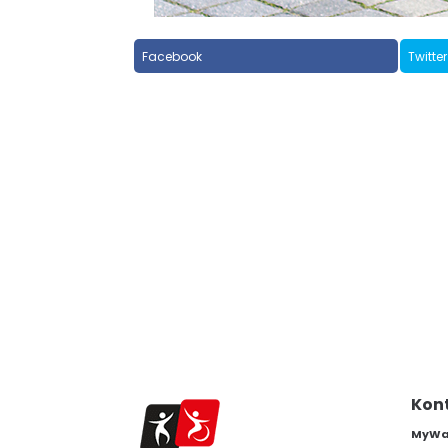
Facebook
Twitter
Kon
MyWam