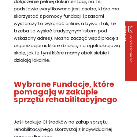
dołączenie pełnej dokumentacji, na tej
podstawie weryfikowana jest osoba, która ma
skorzystać z pomocy fundacji (czasami
wystarczy to wykonać online, a bywa i tak, że
k
u
trzeba to wysłać tradycyjnym listem pod
Z
a
p
r
a
s
z
a
m
y
d
o
o
n
t
a
k
t
wskazany adres). Można zacząć współpracę z
organizacjami, które działają na ogólnokrajową
skalę, jak i z tymi które mamy obok siebie i
działają lokalnie.
Wybrane Fundacje, które
pomagają w zakupie
sprzętu rehabilitacyjnego
Jeśli brakuje Ci środków na zakup sprzętu
rehabilitacyjnego skorzystaj z indywidualnej
pomocy Fundacji: