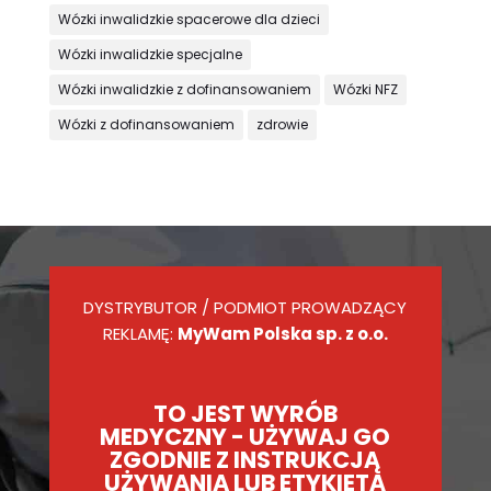
Wózki inwalidzkie spacerowe dla dzieci
Wózki inwalidzkie specjalne
Wózki inwalidzkie z dofinansowaniem
Wózki NFZ
Wózki z dofinansowaniem
zdrowie
DYSTRYBUTOR / PODMIOT PROWADZĄCY
REKLAMĘ:
MyWam Polska sp. z o.o.
TO JEST WYRÓB
MEDYCZNY - UŻYWAJ GO
ZGODNIE Z INSTRUKCJĄ
UŻYWANIA LUB ETYKIETĄ