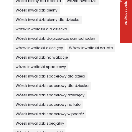
Z
a
p
r
a
s
z
a
m
y
d
o
o
n
t
a
k
t
Wózek bierny dla dziecka
wózek inwalidzki
Wózek inwalidzki bierny
Wózek inwalidzki bierny dla dziecka
wózek inwalidzki dla dziecka
Wózek inwalidzki do przewozu samochodem
wózek inwalidzki dziecięcy
Wózek inwalidzki na lato
Wózek inwalidzki na wakacje
wózek inwalidzki spacerowy
Wózek inwalidzki spacerowy dla dzieci
Wózek inwalidzki spacerowy dla dziecka
Wózek inwalidzki spacerowy dziecięcy
Wózek inwalidzki spacerowy na lato
Wózek inwalidzki spacerowy w podróż
Wózek inwalidzki specjalny