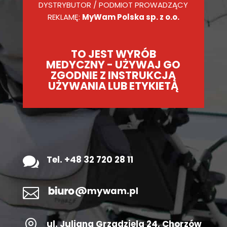
DYSTRYBUTOR / PODMIOT PROWADZĄCY
REKLAMĘ:
MyWam Polska sp. z o.o.
TO JEST WYRÓB
MEDYCZNY - UŻYWAJ GO
ZGODNIE Z INSTRUKCJĄ
UŻYWANIA LUB ETYKIETĄ

Tel. +48 32 720 28 11


ul.
Juliana Grządziela 24
, Chorzów