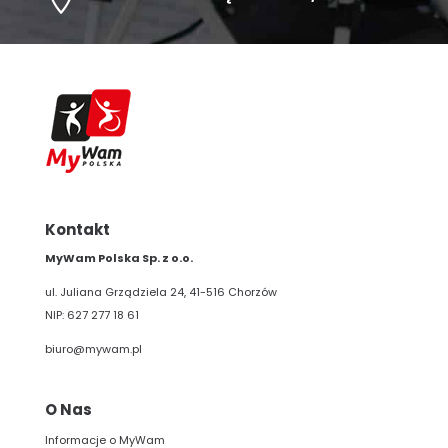
Kontakt
MyWam Polska Sp. z o.o.
ul. Juliana Grządziela 24, 41-516 Chorzów
NIP: 627 277 18 61
biuro@mywam.pl
O Nas
Informacje o MyWam