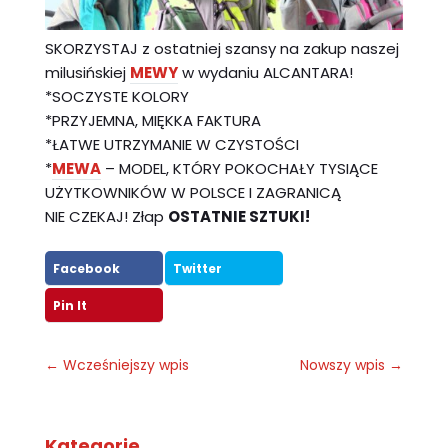
SKORZYSTAJ z ostatniej szansy na zakup naszej
milusińskiej
MEWY
w wydaniu ALCANTARA!
*SOCZYSTE KOLORY
*PRZYJEMNA, MIĘKKA FAKTURA
*ŁATWE UTRZYMANIE W CZYSTOŚCI
*
MEWA
– MODEL, KTÓRY POKOCHAŁY TYSIĄCE
UŻYTKOWNIKÓW W POLSCE I ZAGRANICĄ
NIE CZEKAJ! Złap
OSTATNIE SZTUKI!
Facebook
Twitter
Pin It
←
Wcześniejszy wpis
Nowszy wpis
→
Kategorie