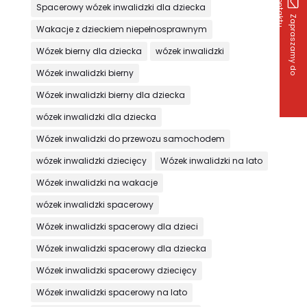
k
u
Spacerowy wózek inwalidzki dla dziecka
Z
a
p
r
a
s
z
a
m
y
d
o
o
n
t
a
k
t
Wakacje z dzieckiem niepełnosprawnym
Wózek bierny dla dziecka
wózek inwalidzki
Wózek inwalidzki bierny
Wózek inwalidzki bierny dla dziecka
wózek inwalidzki dla dziecka
Wózek inwalidzki do przewozu samochodem
wózek inwalidzki dziecięcy
Wózek inwalidzki na lato
Wózek inwalidzki na wakacje
wózek inwalidzki spacerowy
Wózek inwalidzki spacerowy dla dzieci
Wózek inwalidzki spacerowy dla dziecka
Wózek inwalidzki spacerowy dziecięcy
Wózek inwalidzki spacerowy na lato