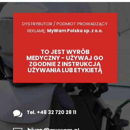
DYSTRYBUTOR / PODMIOT PROWADZĄCY
REKLAMĘ:
MyWam Polska sp. z o.o.
TO JEST WYRÓB
MEDYCZNY - UŻYWAJ GO
ZGODNIE Z INSTRUKCJĄ
UŻYWANIA LUB ETYKIETĄ

Tel. +48 32 720 28 11