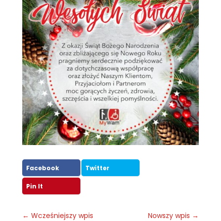
Facebook
Twitter
Pin It
←
Wcześniejszy wpis
Nowszy wpis
→