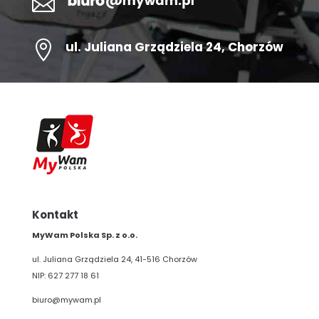


ul.
Juliana Grządziela 24
, Chorzów
Kontakt
MyWam Polska Sp. z o.o.
ul. Juliana Grządziela 24, 41-516 Chorzów
NIP: 627 277 18 61
biuro@mywam.pl